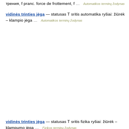
трения, f pranc. force de frottement, f …
Automatikos terminų žodynas
vidinės trinties jėga
— statusas T sritis automatika ryšiai: žiūrėk
– klampio jėga …
Automatikos terminų žodynas
vidinės trinties jėga
— statusas T sritis fizika ryšiai: žiūrėk –
klampumo jėga …
Fizikos terminų žodynas