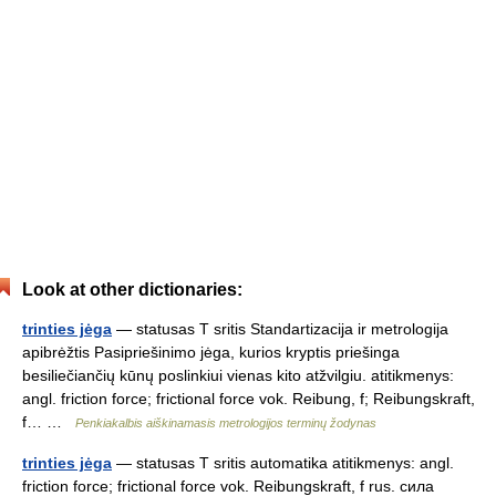
Look at other dictionaries:
trinties jėga
— statusas T sritis Standartizacija ir metrologija
apibrėžtis Pasipriešinimo jėga, kurios kryptis priešinga
besiliečiančių kūnų poslinkiui vienas kito atžvilgiu. atitikmenys:
angl. friction force; frictional force vok. Reibung, f; Reibungskraft,
f… …
Penkiakalbis aiškinamasis metrologijos terminų žodynas
trinties jėga
— statusas T sritis automatika atitikmenys: angl.
friction force; frictional force vok. Reibungskraft, f rus. сила