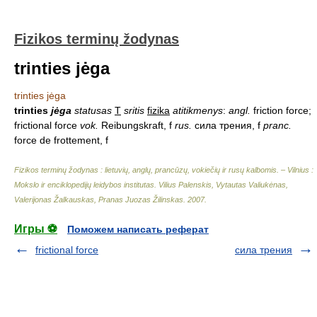
Fizikos terminų žodynas
trinties jėga
trinties jėga
trinties
jėga
statusas
T
sritis
fizika
atitikmenys
:
angl.
friction force;
frictional force
vok.
Reibungskraft, f
rus.
сила трения, f
pranc.
force de frottement, f
Fizikos terminų žodynas : lietuvių, anglų, prancūzų, vokiečių ir rusų kalbomis. – Vilnius :
Mokslo ir enciklopedijų leidybos institutas
.
Vilius Palenskis, Vytautas Valiukėnas,
Valerijonas Žalkauskas, Pranas Juozas Žilinskas
.
2007
.
Игры ⚽
Поможем написать реферат
frictional force
сила трения