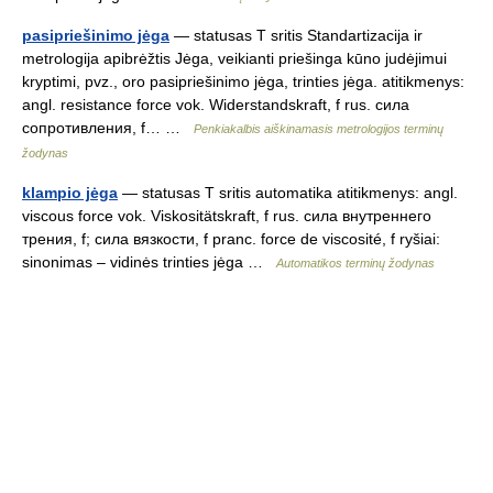
pasipriešinimo jėga
— statusas T sritis Standartizacija ir
metrologija apibrėžtis Jėga, veikianti priešinga kūno judėjimui
kryptimi, pvz., oro pasipriešinimo jėga, trinties jėga. atitikmenys:
angl. resistance force vok. Widerstandskraft, f rus. сила
сопротивления, f… …
Penkiakalbis aiškinamasis metrologijos terminų
žodynas
klampio jėga
— statusas T sritis automatika atitikmenys: angl.
viscous force vok. Viskositätskraft, f rus. сила внутреннего
трения, f; сила вязкости, f pranc. force de viscosité, f ryšiai:
sinonimas – vidinės trinties jėga …
Automatikos terminų žodynas