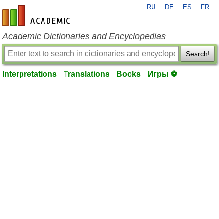
RU
DE
ES
FR
en-academic.com
Academic Dictionaries and Encyclopedias
Search!
Interpretations
Translations
Books
Игры ⚽