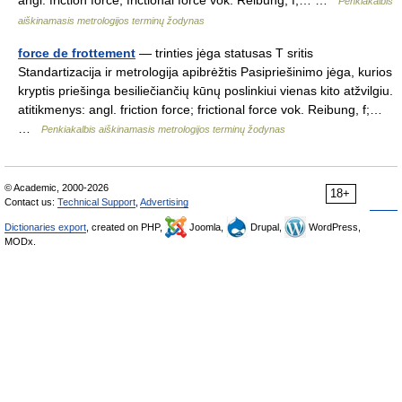
angl. friction force; frictional force vok. Reibung, f;… …
Penkiakalbis
aiškinamasis metrologijos terminų žodynas
force de frottement
— trinties jėga statusas T sritis
Standartizacija ir metrologija apibrėžtis Pasipriešinimo jėga, kurios
kryptis priešinga besiliečiančių kūnų poslinkiui vienas kito atžvilgiu.
atitikmenys: angl. friction force; frictional force vok. Reibung, f;…
…
Penkiakalbis aiškinamasis metrologijos terminų žodynas
© Academic, 2000-2026
18+
Contact us:
Technical Support
,
Advertising
Dictionaries export
, created on PHP,
Joomla,
Drupal,
WordPress,
MODx.