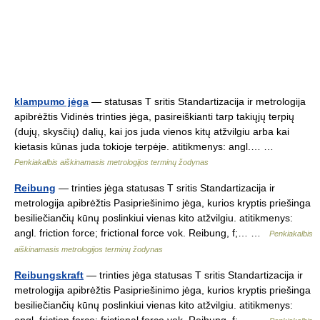
klampumo jėga
— statusas T sritis Standartizacija ir metrologija
apibrėžtis Vidinės trinties jėga, pasireiškianti tarp takiųjų terpių
(dujų, skysčių) dalių, kai jos juda vienos kitų atžvilgiu arba kai
kietasis kūnas juda tokioje terpėje. atitikmenys: angl.… …
Penkiakalbis aiškinamasis metrologijos terminų žodynas
Reibung
— trinties jėga statusas T sritis Standartizacija ir
metrologija apibrėžtis Pasipriešinimo jėga, kurios kryptis priešinga
besiliečiančių kūnų poslinkiui vienas kito atžvilgiu. atitikmenys:
angl. friction force; frictional force vok. Reibung, f;… …
Penkiakalbis
aiškinamasis metrologijos terminų žodynas
Reibungskraft
— trinties jėga statusas T sritis Standartizacija ir
metrologija apibrėžtis Pasipriešinimo jėga, kurios kryptis priešinga
besiliečiančių kūnų poslinkiui vienas kito atžvilgiu. atitikmenys: